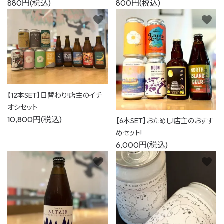
880円(税込)
800円(税込)
favorite
favorite
【12本SET】日替わり!店主のイチ
オシセット
10,800円(税込)
【6本SET】おためし!店主のおすす
めセット!
6,000円(税込)
favorite
favorite