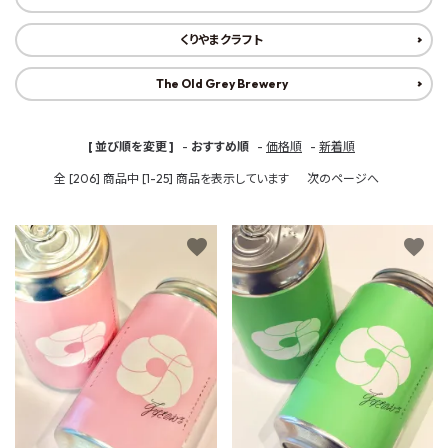
くりやまクラフト
The Old Grey Brewery
[ 並び順を変更 ]
-
おすすめ順
-
価格順
-
新着順
全 [206] 商品中 [1-25] 商品を表示しています
次のページへ
favorite
favorite