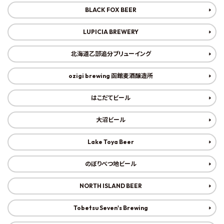
BLACK FOX BEER
コンテンツ
LUPICIA BREWERY
ご利用ガイド
北海道乙部追分ブリューイング
ozigi brewing 函館麦酒醸造所
はこだてビール
大沼ビール
Lake Toya Beer
のぼりべつ地ビール
NORTH ISLAND BEER
Tobetsu Seven's Brewing