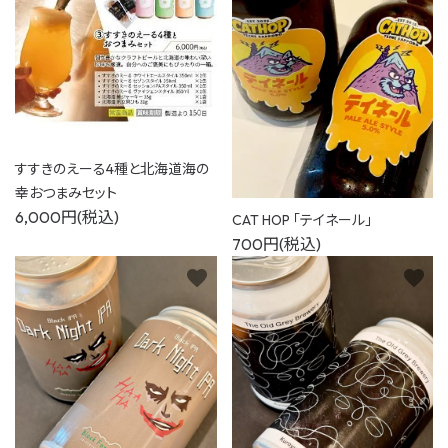
すすきのえーる4種と北海道海の
幸おつまみセット
6,000円(税込)
CAT HOP 「テイネール」
700円(税込)
favorite
favorite