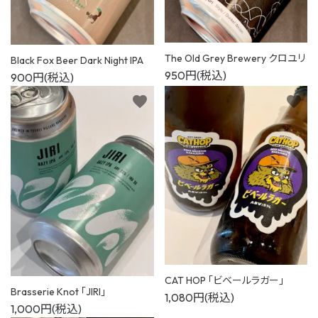
The Old Grey Brewery クロユリ
Black Fox Beer Dark Night IPA
950円(税込)
900円(税込)
favorite
favorite
CAT HOP 「ビベールラガー」
Brasserie Knot 「JIRI」
1,080円(税込)
1,000円(税込)