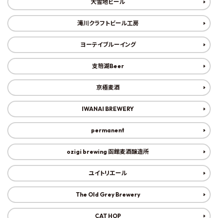
大雪地ビール
滝川クラフトビール工房
ヨーテイブルーイング
支笏湖Beer
京極麦酒
IWANAI BREWERY
permanent
ozigi brewing 函館麦酒醸造所
ユイトリエール
The Old Grey Brewery
CAT HOP