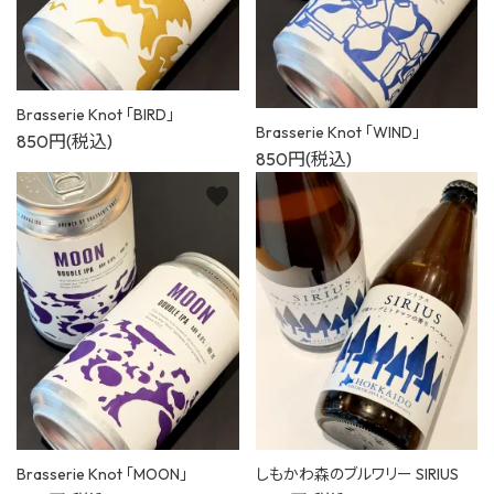
Brasserie Knot 「BIRD」
Brasserie Knot 「WIND」
850円(税込)
850円(税込)
favorite
favorite
Brasserie Knot 「MOON」
しもかわ森のブルワリー SIRIUS