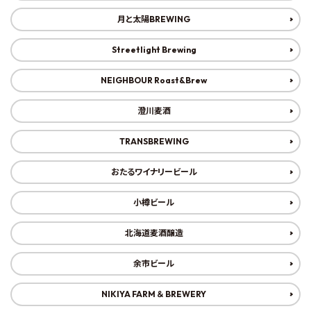
0
favorite_outline
shopping_cart
お気に入り
カート
月と太陽BREWING
Streetlight Brewing
検索
NEIGHBOUR Roast&Brew
すすきのえーる
季節のおすすめ
澄川麦酒
おすすめギフトセット
TRANSBREWING
全ての商品
おたるワイナリービール
すすきのえーる
小樽ビール
おすすめギフトセット
北海道麦酒醸造
シーンから選ぶ
余市ビール
スタイルから選ぶ
NIKIYA FARM ＆ BREWERY