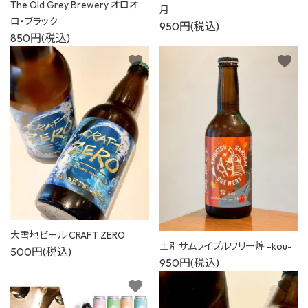
The Old Grey Brewery ​オロオ
月
ロ・ブラック
950円(税込)
850円(税込)
favorite
favorite
大雪地ビール CRAFT ZERO
士別サムライブルワリー煌 -kou-
500円(税込)
950円(税込)
favorite
favorite