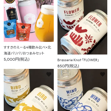
すすきのえーる4種飲み比べ×北
海道バリバリおつまみセット
5,000円(税込)
Brasserie Knot 「FLOWER」
850円(税込)
favorite
favorite