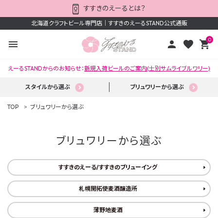
すすきのえーるとは？
北海道クラフトビール専門店｜すすきのえーるSTAND公式通販
0
menu
person
favorite
shopping_cart
えーるSTANDからのお知らせ：
新規入荷ビールのご案内(士別サムライブルワリー)
スタイルから選ぶ
ブリュワリーから選ぶ
TOP
ブリュワリーから選ぶ
ブリュワリーから選ぶ
ACCOUNT MENU
すすきのえーる/すすきのブリューイング
ようこそ ゲスト 様
札幌開拓使麦酒醸造所
meeting_room
person
ログイン
新規会員登録
薄野地麦酒