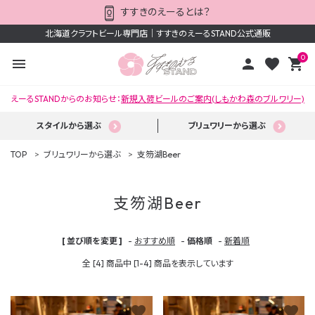
すすきのえーるとは？
北海道クラフトビール専門店｜すすきのえーるSTAND公式通販
0
menu
person
favorite
shopping_cart
えーるSTANDからのお知らせ：
新規入荷ビールのご案内(しもかわ森のブルワリー)
スタイルから選ぶ
ブリュワリーから選ぶ
TOP
ブリュワリーから選ぶ
支笏湖Beer
支笏湖Beer
ACCOUNT MENU
[ 並び順を変更 ]
-
おすすめ順
-
価格順
-
新着順
ようこそ ゲスト 様
全 [4] 商品中 [1-4] 商品を表示しています
meeting_room
person
ログイン
新規会員登録
favorite
favorite