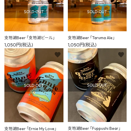
0
favorite_outline
shopping_cart
お気に入り
カート
SOLD OUT
SOLD OUT
検索
支笏湖Beer 「支笏湖ビール」
支笏湖Beer 「Taruma Ale」
すすきのえーる
季節のおすすめ
1,050円(税込)
1,050円(税込)
おすすめギフトセット
favorite
favorite
全ての商品
すすきのえーる
SOLD OUT
SOLD OUT
おすすめギフトセット
シーンから選ぶ
スタイルから選ぶ
支笏湖Beer 「Fuppushi Bear」
支笏湖Beer 「Ernie My Love」