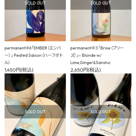
SOLD OUT
SOLD OUT
コンテンツ
ご利用ガイド
permanent＃6「EMBER（エンバ
permanent＃３「Brise（ブリー
ー）」 Peated Saison（ハーフボト
ズ）」– Blonde w/
ル）
Lime,Ginger&Sansho
1,450円(税込)
2,650円(税込)
favorite
favorite
SOLD OUT
SOLD OUT