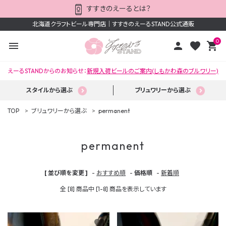
すすきのえーるとは？
北海道クラフトビール専門店｜すすきのえーるSTAND公式通販
0
menu
person
favorite
shopping_cart
えーるSTANDからのお知らせ：
新規入荷ビールのご案内(しもかわ森のブルワリー)
スタイルから選ぶ
ブリュワリーから選ぶ
TOP
ブリュワリーから選ぶ
permanent
permanent
ACCOUNT MENU
[ 並び順を変更 ]
-
おすすめ順
-
価格順
-
新着順
ようこそ ゲスト 様
全 [8] 商品中 [1-8] 商品を表示しています
meeting_room
person
ログイン
新規会員登録
favorite
favorite