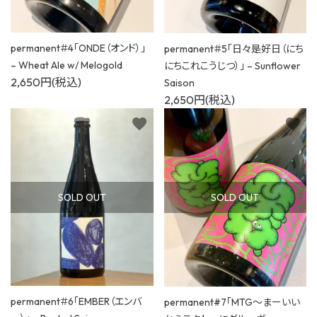
permanent＃4「ONDE（オンド）」
permanent＃5「日々是好日（にち
– Wheat Ale w/ Melogold
にちこれこうじつ）」 – Sunflower
2,650円(税込)
Saison
2,650円(税込)
favorite
favorite
SOLD OUT
SOLD OUT
permanent＃6「EMBER（エンバ
permanent#7「MTG〜まーいい