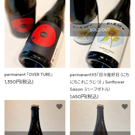
0
favorite_outline
shopping_cart
お気に入り
カート
検索
SOLD OUT
すすきのえーる
季節のおすすめ
おすすめギフトセット
全ての商品
permanent 「OVER TURE」
permanent＃5「日々是好日（にち
1,350円(税込)
すすきのえーる
にちこれこうじつ）」 Sunflower
Saison （ハーフボトル）
1,450円(税込)
おすすめギフトセット
favorite
favorite
シーンから選ぶ
スタイルから選ぶ