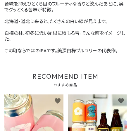
苦味を抑えひとくち目のフルーティな香りと飲んだあとに、奥
でグッとくる苦味が特徴。
北海道・道北に来ると、たくさんの白い線が見えます。
白樺の林、初冬に低い尾根に積もる雪。そんな町をイメージし
た、
この町ならではのIPAです。美深白樺ブルワリーの代表作。
RECOMMEND ITEM
おすすめ商品
favorite
favorite