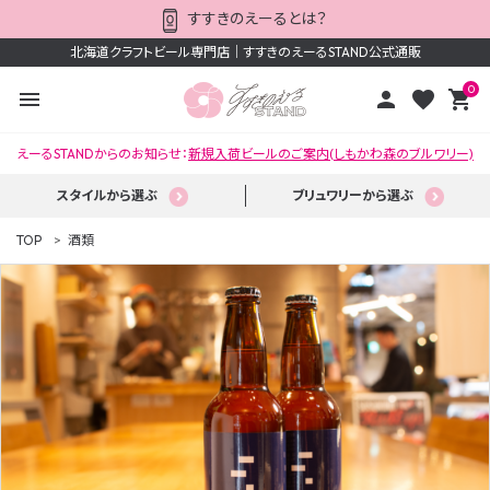
すすきのえーるとは？
北海道クラフトビール専門店｜すすきのえーるSTAND公式通販
0
menu
person
favorite
shopping_cart
えーるSTANDからのお知らせ：
新規入荷ビールのご案内(しもかわ森のブルワリー)
スタイルから選ぶ
ブリュワリーから選ぶ
TOP
酒類
ACCOUNT MENU
ようこそ ゲスト 様
meeting_room
person
ログイン
新規会員登録