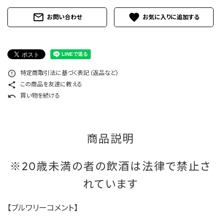
コンテンツ
mail_outline
favorite
お問い合わせ
ご利用ガイド
特定商取引法に基づく表記 (返品など)
error_outline
この商品を友達に教える
share
買い物を続ける
undo
商品説明
※20歳未満の者の飲酒は法律で禁止さ
れています
【ブルワリーコメント】