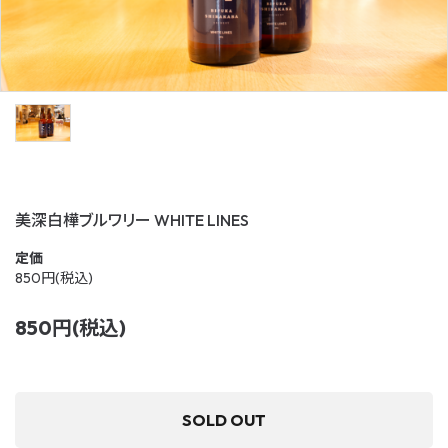
0
favorite_outline
shopping_cart
お気に入り
カート
検索
すすきのえーる
季節のおすすめ
おすすめギフトセット
美深白樺ブルワリー WHITE LINES
全ての商品
定価
すすきのえーる
850円(税込)
おすすめギフトセット
850円(税込)
シーンから選ぶ
SOLD OUT
スタイルから選ぶ