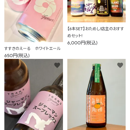
【6本SET】おためし!店主のおすす
めセット!
6,000円(税込)
すすきのえーる ホワイトエール
650円(税込)
favorite
favorite