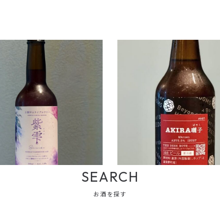
ビールのご案内(士別サムライブルワ
新規入荷ビールのご案内(忽布古丹
2026.08.05
.06
お知らせ
すすきのえーるSTAND NEWS
すすきのえーるSTAND NEWS
読み物
SEARCH
お酒を探す