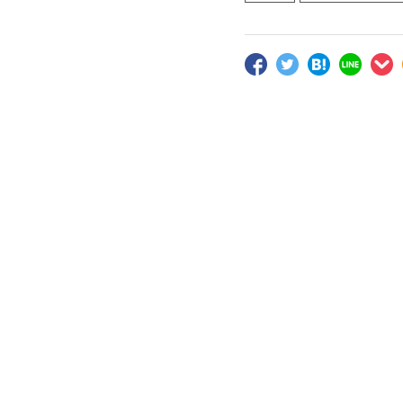
すすきのえーる
季節のおすすめ
ソムリエのイチオシ
全ての商品
すすきのえーる
ソムリエ選定セット
シーンから選ぶ
スタイルから選ぶ
コンテンツ
ご利用ガイド