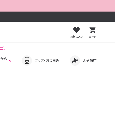
favorite
shopping_cart
⁩お気に入り
カート
ー)
ーから
グッズ・おつまみ
えぞ商店
ホワイトエール
リフレッシュタイムに
セゾン/ファームハウス
ゆったり
ペールエール
サワーエール