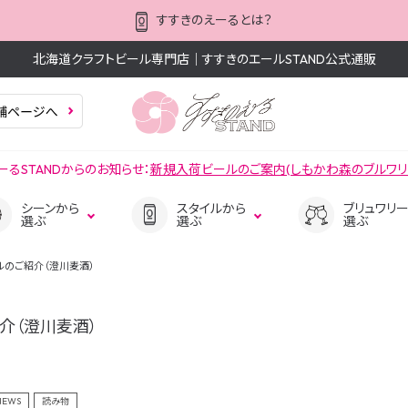
すすきのえーるとは？
北海道クラフトビール専門店｜すすきのエールSTAND公式通販
ーるSTANDからのお知らせ：
新規入荷ビールのご案内(しもかわ森のブルワリ
シーンから
スタイルから
ブリュワリ
選ぶ
選ぶ
選ぶ
ルのご紹介（澄川麦酒）
介（澄川麦酒）
週末の昼下がりに楽しむ
ピルスナー
ディナーを彩る一杯
ヴァイツェン
NEWS
読み物