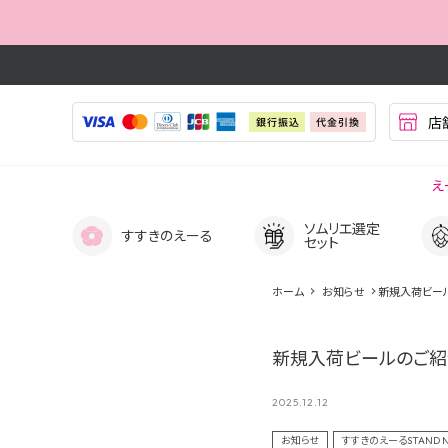
え
ソムリエ選定
すすきのえーる
セット
ホーム
お知らせ
新規入荷ビー
新規入荷ビールのご紹
2025.12.12
search
検索
お知らせ
すすきのえーるSTAND 