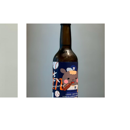
醸造)
新規入荷ビールのご案内(士別サムライブルワ
リー)
2026.08.01
読み物
お知らせ
すすきのえーるSTAND NEWS
読み物