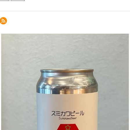
スタウト
道
道